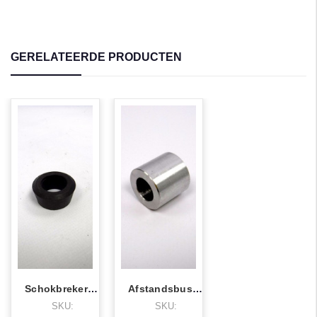
GERELATEERDE PRODUCTEN
Schokbrekerrubber t3,g5 enz.
Afstandsbus middenbok t3,g5 enz.
SKU:
SKU: