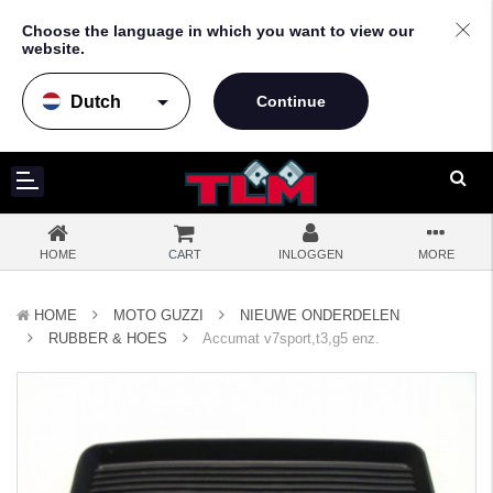
Choose the language in which you want to view our
website.
arrow_drop_down
HOME
CART
INLOGGEN
MORE
HOME
MOTO GUZZI
NIEUWE ONDERDELEN
RUBBER & HOES
Accumat v7sport,t3,g5 enz.