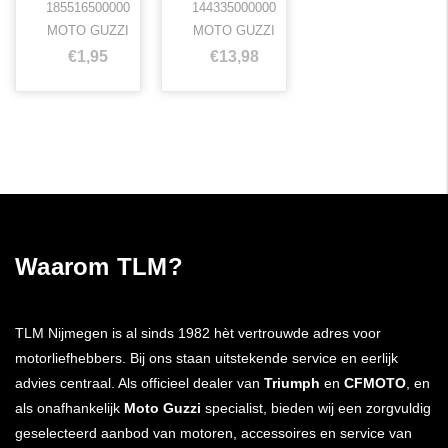
185516500000
144335000000
MOTO GUZZI
MOTO GUZZI
€1,95
€13,98
Waarom TLM?
TLM Nijmegen is al sinds 1982 hèt vertrouwde adres voor
motorliefhebbers. Bij ons staan uitstekende service en eerlijk
advies centraal. Als officieel dealer van
Triumph
en
CFMOTO
, en
als onafhankelijk
Moto Guzzi
specialist, bieden wij een zorgvuldig
geselecteerd aanbod van motoren, accessoires en service van