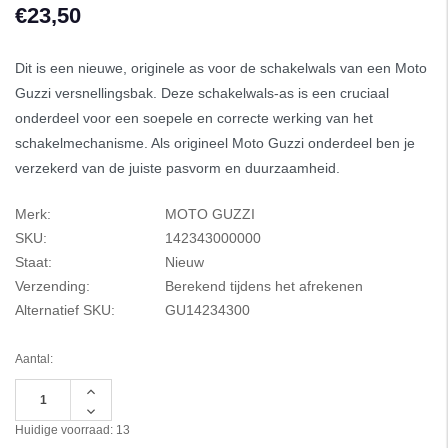
€23,50
Dit is een nieuwe, originele as voor de schakelwals van een Moto
Guzzi versnellingsbak. Deze schakelwals-as is een cruciaal
onderdeel voor een soepele en correcte werking van het
schakelmechanisme. Als origineel Moto Guzzi onderdeel ben je
verzekerd van de juiste pasvorm en duurzaamheid.
Merk:
MOTO GUZZI
SKU:
142343000000
Staat:
Nieuw
Verzending:
Berekend tijdens het afrekenen
Alternatief SKU:
GU14234300
Aantal:
Hoeveelheid
verhogen
Hoeveelheid
van
verlagen
Huidige voorraad:
13
undefined
van