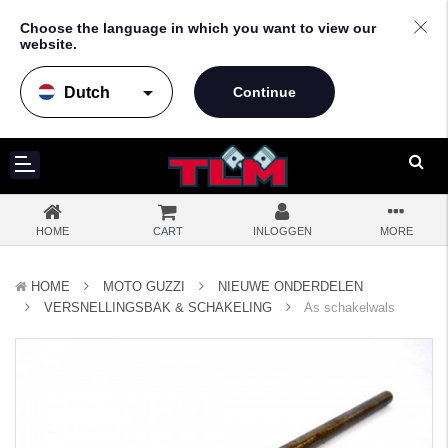
Choose the language in which you want to view our
website.
arrow_drop_down
HOME
CART
INLOGGEN
MORE
HOME
MOTO GUZZI
NIEUWE ONDERDELEN
VERSNELLINGSBAK & SCHAKELING
As schakelwals