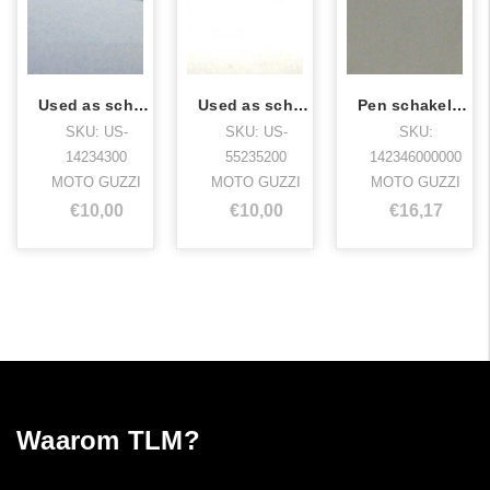
Used as schakelwals
Used as schakelwals stornello 125
Pen schakelwals
SKU: US-
SKU: US-
SKU:
14234300
55235200
142346000000
MOTO GUZZI
MOTO GUZZI
MOTO GUZZI
€10,00
€10,00
€16,17
Waarom TLM?