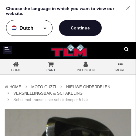
Choose the language in which you want to view our
website.
arrow_drop_down
HOME
CART
INLOGGEN
MORE
HOME
MOTO GUZZI
NIEUWE ONDERDELEN
VERSNELLINGSBAK & SCHAKELING
Schuifmof transmissie schokdemper 5-bak