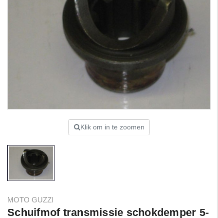
Klik om in te zoomen
MOTO GUZZI
Schuifmof transmissie schokdemper 5-