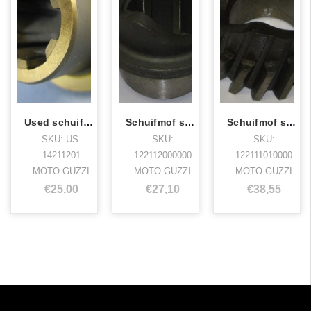
Used schuifmof transmissie schokdemper
Schuifmof schokdemper 4-bak
Schuifmof schokdemper 4-bak getand
SKU: US-
SKU:
SKU:
14211201
122112000000
122111010000
MOTO GUZZI
MOTO GUZZI
MOTO GUZZI
€25,00
€27,10
€38,55