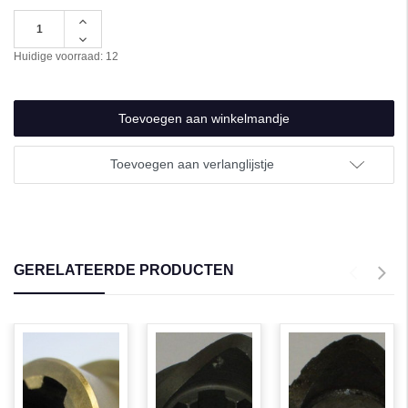
Hoeveelheid
verhogen
Hoeveelheid
van
verlagen
Huidige voorraad:
12
undefined
van
undefined
Toevoegen aan verlanglijstje
GERELATEERDE PRODUCTEN