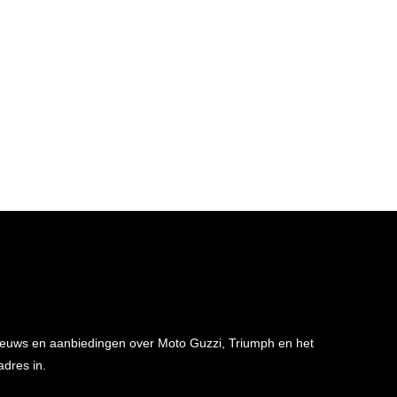
 nieuws en aanbiedingen over Moto Guzzi, Triumph en het
adres in.