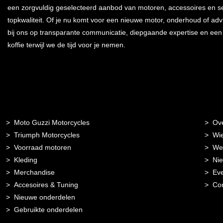
een zorgvuldig geselecteerd aanbod van motoren, accessoires en s
topkwaliteit. Of je nu komt voor een nieuwe motor, onderhoud of advi
bij ons op transparante communicatie, diepgaande expertise en ee
koffie terwijl we de tijd voor je nemen.
Moto Guzzi Motorcycles
Ov
Triumph Motorcycles
Wie
Voorraad motoren
Wer
Kleding
Ni
Merchandise
Ev
Accesoires & Tuning
Con
Nieuwe onderdelen
Gebruikte onderdelen