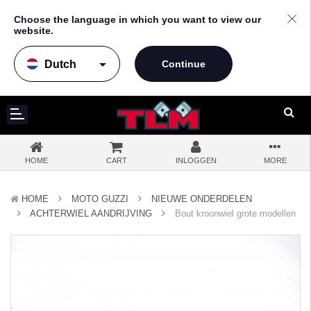
Choose the language in which you want to view our
website.
arrow_drop_down
HOME
CART
INLOGGEN
MORE
HOME
MOTO GUZZI
NIEUWE ONDERDELEN
ACHTERWIEL AANDRIJVING
Bout kroonwiel grote modellen