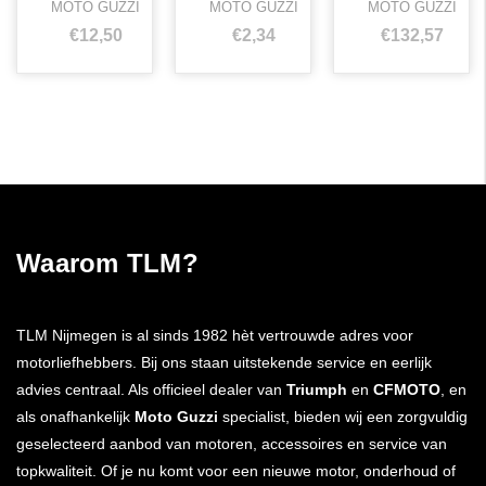
MOTO GUZZI
MOTO GUZZI
MOTO GUZZI
€12,50
€2,34
€132,57
Waarom TLM?
TLM Nijmegen is al sinds 1982 hèt vertrouwde adres voor
motorliefhebbers. Bij ons staan uitstekende service en eerlijk
advies centraal. Als officieel dealer van
Triumph
en
CFMOTO
, en
als onafhankelijk
Moto Guzzi
specialist, bieden wij een zorgvuldig
geselecteerd aanbod van motoren, accessoires en service van
topkwaliteit. Of je nu komt voor een nieuwe motor, onderhoud of