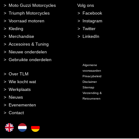
Moto Guzzi Motorcycles
Volg ons
Triumph Motorcycles
Facebook
Voorraad motoren
Instagram
Kleding
Twitter
Merchandise
LinkedIn
Accesoires & Tuning
Nieuwe onderdelen
Gebruikte onderdelen
Algemene
voorwaarden
Over TLM
Privacybeleid
Wie kocht wat
Disclaimer
Sitemap
Werkplaats
Verzending &
Nieuws
Retourneren
Evenementen
Contact