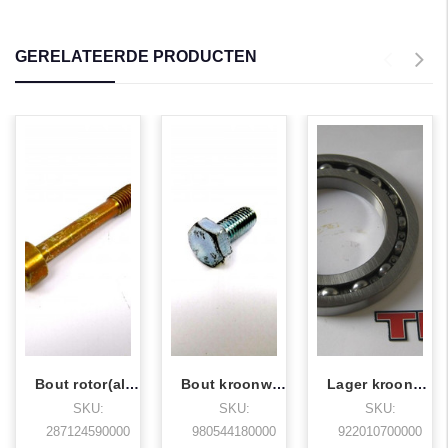
GERELATEERDE PRODUCTEN
Bout rotor(alle grote modellen)
Bout kroonwiel k.m.
Lager kroonwiel kardan (alle modellen)
SKU:
SKU:
SKU:
287124590000
980544180000
922010700000