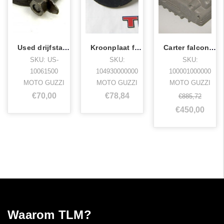
Used drijfstang falcone nf
Kroonplaat falcone nf
Carter falcone nf
SKU: US-
SKU:
SKU:
10061500
104930000000
100001000000
MOTO GUZZI
MOTO GUZZI
MOTO GUZZI
€70,00
€78,84
€885,72
€450,00
Waarom TLM?