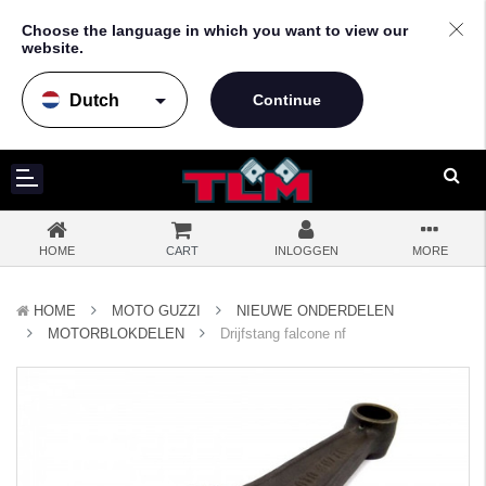
Choose the language in which you want to view our
website.
arrow_drop_down
HOME
CART
INLOGGEN
MORE
HOME
MOTO GUZZI
NIEUWE ONDERDELEN
MOTORBLOKDELEN
Drijfstang falcone nf