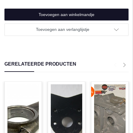
undefined
Toevoegen aan verlanglijstje
GERELATEERDE PRODUCTEN
NaN%
-49%