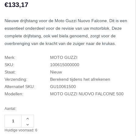
€133,17
Nieuwe drijfstang voor de Moto Guzzi Nuovo Falcone. Dit is een
essentieel onderdeel voor de revisie van uw motorblok. Deze
complete drijfstang, ook wel biela genoemd, zorgt voor de
overbrenging van de kracht van de zuiger naar de krukas.
Merk:
MOTO GUZZI
SKU:
100615000000
Staat:
Nieuw
Verzending:
Berekend tijdens het afrekenen
Alternatief SKU:
GU10061500
Modellen:
MOTO GUZZI NUOVO FALCONE 500
Aantal:
Hoeveelheid
verhogen
Hoeveelheid
van
verlagen
Huidige voorraad:
6
undefined
van