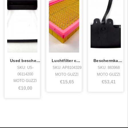
Used beschermkap luchtfilter stelvio,gri
Luchtfilter cal.1400,griso,stelvio
Beschermkap zekeringen stelvio
SKU: US-
SKU: AP8104329
SKU: 883968
06114200
MOTO GUZZI
MOTO GUZZI
MOTO GUZZI
€15,65
€53,41
€10,00