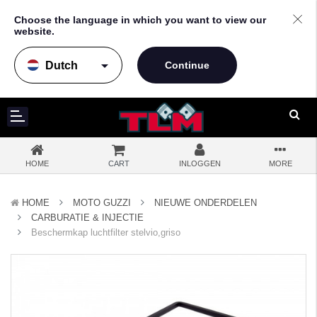
Choose the language in which you want to view our
website.
arrow_drop_down
HOME
CART
INLOGGEN
MORE
HOME
MOTO GUZZI
NIEUWE ONDERDELEN
CARBURATIE & INJECTIE
Beschermkap luchtfilter stelvio,griso