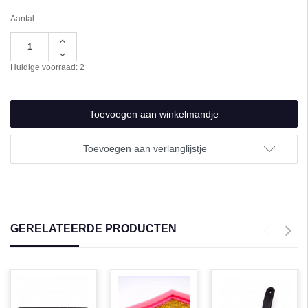
Aantal:
Hoeveelheid
verhogen
Hoeveelheid
van
verlagen
Huidige voorraad:
2
undefined
van
undefined
Toevoegen aan verlanglijstje
GERELATEERDE PRODUCTEN