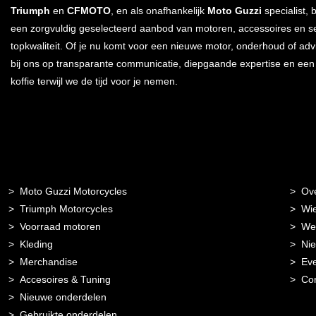
Triumph
en
CFMOTO
, en als onafhankelijk
Moto Guzzi
specialist, 
een zorgvuldig geselecteerd aanbod van motoren, accessoires en s
topkwaliteit. Of je nu komt voor een nieuwe motor, onderhoud of advi
bij ons op transparante communicatie, diepgaande expertise en ee
koffie terwijl we de tijd voor je nemen.
Moto Guzzi Motorcycles
Ov
Triumph Motorcycles
Wie
Voorraad motoren
Wer
Kleding
Ni
Merchandise
Ev
Accesoires & Tuning
Con
Nieuwe onderdelen
Gebruikte onderdelen