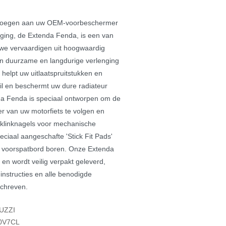
evoegen aan uw OEM-voorbeschermer
ging, de Extenda Fenda, is een van
we vervaardigen uit hoogwaardig
n duurzame en langdurige verlenging
helpt uw uitlaatspruitstukken en
il en beschermt uw dure radiateur
a Fenda is speciaal ontworpen om de
 van uw motorfiets te volgen en
 klinknagels voor mechanische
ciaal aangeschafte 'Stick Fit Pads'
hun voorspatbord boren. Onze Extenda
 en wordt veilig verpakt geleverd,
nstructies en alle benodigde
schreven.
UZZI
0V7CL