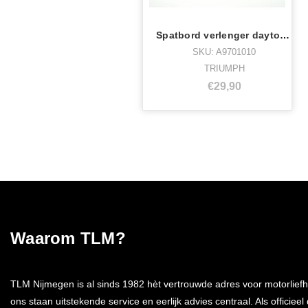
Spatbord verlenger daytona 750,1000,1200
SKU: A9701010
TRIUMPH
€29,90
Waarom TLM?
TLM Nijmegen is al sinds 1982 hèt vertrouwde adres voor motorliefh
ons staan uitstekende service en eerlijk advies centraal. Als officieel