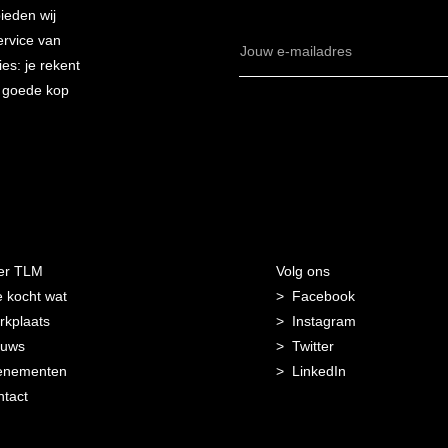
bieden wij
ervice van
E-
es: je rekent
mailadres
n goede kop
er TLM
Volg ons
 kocht wat
Facebook
kplaats
Instagram
euws
Twitter
enementen
LinkedIn
tact