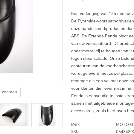
Een verlenging van 125 mm to
De Pyramide-voorspatbordverlen
onze handelsmerkproducten die 
ABS. De Extenda Fenda biedt ee
van uw voorspatbord. Dit product 
ondermotor vrij te houden van vu
tegen steenschade. Onze Extend
contouren van de voorbeschermer
wordt geleverd met zowel plastic
montage als een vel met onze spe
voor klanten die liever niet in 
te zoomen
Fenda is eenvoudig te installeren
samen met uitgebreide montage-i
accessoires, zoals hierboven be
MOTO G
Merk:
0543430
SKU: