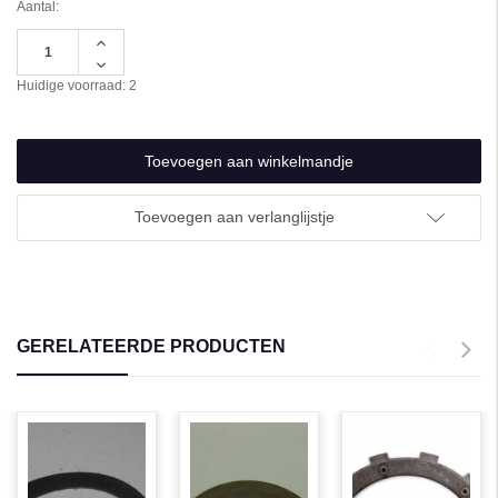
Aantal:
Hoeveelheid
verhogen
Hoeveelheid
van
verlagen
Huidige voorraad:
2
undefined
van
undefined
Toevoegen aan verlanglijstje
GERELATEERDE PRODUCTEN