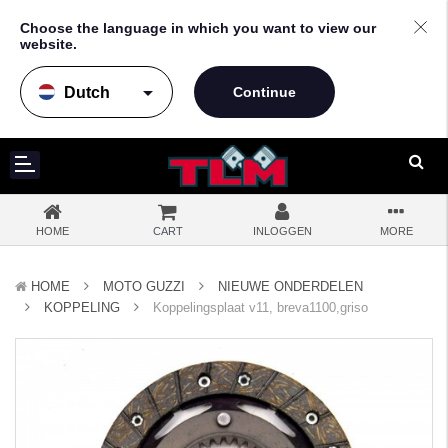
Choose the language in which you want to view our
website.
arrow_drop_down
HOME
CART
INLOGGEN
MORE
HOME
MOTO GUZZI
NIEUWE ONDERDELEN
KOPPELING
Koppelingsplaat v11, breva1100,griso