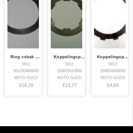
Ring vsbak griso,breva1100
Koppelingsplaat
Koppelingsplaat 1000 ic
SKU:
SKU:
SKU:
951293400000
100822010000
180824500000
MOTO GUZZI
MOTO GUZZI
MOTO GUZZI
€16,70
€14,77
€4,68