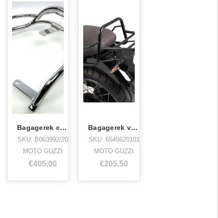
Bagagerek california 1400 h&b
Bagagerek v7 Stone H&B
SKU: B063992/20
SKU: 6545620101
MOTO GUZZI
MOTO GUZZI
€405,00
€205,50