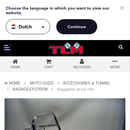
Choose the language in which you want to view our
website.
arrow_drop_down
HOME
CART
INLOGGEN
MORE
HOME
MOTO GUZZI
ACCESSOIRES & TUNING
BAGAGESYSTEEM
Bagagerek jackal h&b