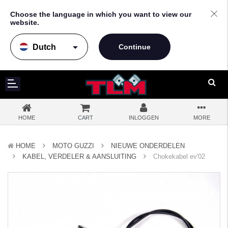
Choose the language in which you want to view our
website.
arrow_drop_down
HOME
CART
INLOGGEN
MORE
HOME
MOTO GUZZI
NIEUWE ONDERDELEN
KABEL, VERDELER & AANSLUITING
Chokekabel ev'02