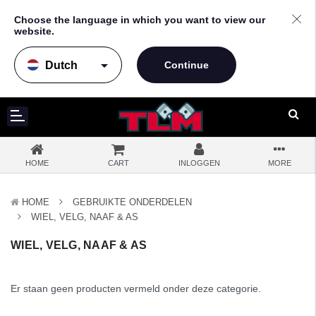
Choose the language in which you want to view our
website.
arrow_drop_down
HOME
CART
INLOGGEN
MORE
HOME
GEBRUIKTE ONDERDELEN
WIEL, VELG, NAAF & AS
WIEL, VELG, NAAF & AS
Er staan geen producten vermeld onder deze categorie.