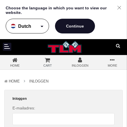
Choose the language in which you want to view our
website.
arrow_drop_down
HOME
CART
INLOGGEN
MORE
HOME
INLOGGEN
Inloggen
E-mailadres: