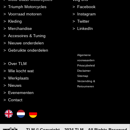
Triumph Motorcycles
Facebook
Voorraad motoren
Instagram
Kleding
Twitter
Merchandise
LinkedIn
Accesoires & Tuning
Nieuwe onderdelen
Gebruikte onderdelen
Algemene
voorwaarden
Over TLM
Privacybeleid
Wie kocht wat
Disclaimer
Sitemap
Werkplaats
Verzending &
Nieuws
Retourneren
Evenementen
Contact
TLM © Copyright – 2024 TLM – All Rights Reserved